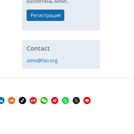
бюллетень АИМС.
Регистрация
Contact
aims@fao.org