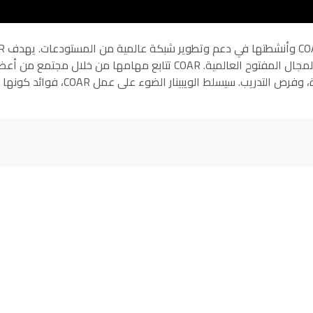
الهدف من هذا الويبينا
إلى بناء بنية تحتية المعرفة من خلال شبكة مستودع المجال المفتوح العالمية. COAR تتابع مهامها من خلال مجتمع م
تشارك في العمل وجماعات المصالح، وأنشطة الدعوة، وفرص التدريب. سيسلط الويبينار الضوء على 