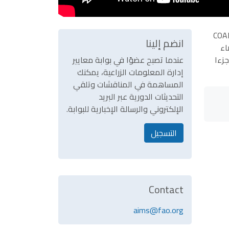
ر هو تقديم لمحة عامة عن COAR وأنشطتها في دعم وتطوير شبكة عالمية من المستودعات. يهدف COAR
انضم إلينا
ن أعضاء
عمل COAR، فوائد كونها جزءا
عندما تصبح عضوًا في بوابة معايير
إدارة المعلومات الزراعية، يمكنك
المساهمة في المناقشات وتلقي
التحديثات الدورية عبر البريد
الإلكتروني والرسالة الإخبارية للبوابة.
التسجيل
Contact
aims@fao.org